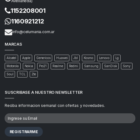
Avellaneda)
1152208001
1160921212
info@celumania.com.ar
MARCAS
Alcatel
Apple
Genericos
Huawei
Jbl
Kosmo
Lenovo
Lg
Motorola
Nokia
Pro21
Realme
Redmi
Samsung
SanDisk
Sony
Soul
TCL
Zte
SUSCRIBASE A NUESTRO NEWSLETTER
Reciba informacion semanal con ofertas y novedades.